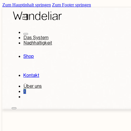
Zum Hauptinhalt springen
Zum Footer springen
Das System
Nachhaltigkeit
Shop
Kontakt
Über uns
0
Kontakt aufnehmen
Individuelles An
Betten
Garderoben
n
etten
180 x 200 cm Betten
220cm - extralange Bett
außergwöhliche Design