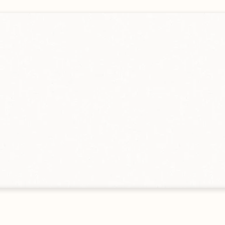
gebot
en
Alle Größen ansehen
s