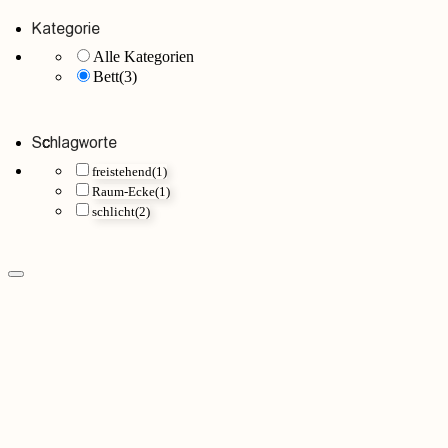
Kategorie
Alle Kategorien
Bett
(3)
Schlagworte
freistehend
(1)
Raum-Ecke
(1)
schlicht
(2)