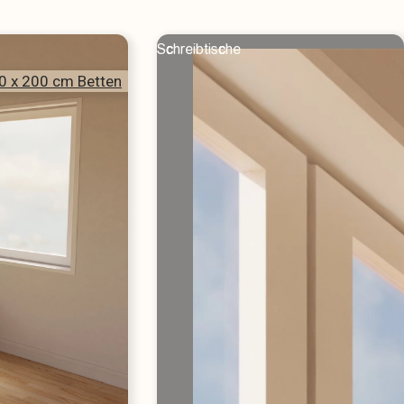
Schreibtische
0 x 200 cm Betten
220cm - lange Betten
Alle Größe