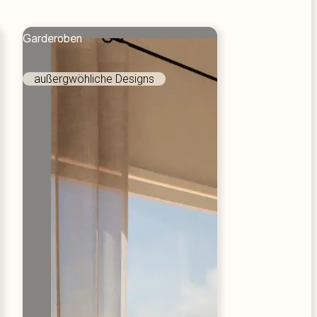
Garderoben
n ansehen!
außergwöhliche Designs