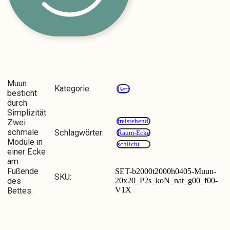
Muun
Kategorie:
Bett
besticht
durch
Simplizität:
freistehend
Zwei
schmale
Schlagwörter:
Raum-Ecke
Module in
schlicht
einer Ecke
am
Fußende
SET-b2000t2000h0405-Muun-
SKU:
20x20_P2s_koN_nat_g00_f00-
des
V1X
Bettes.