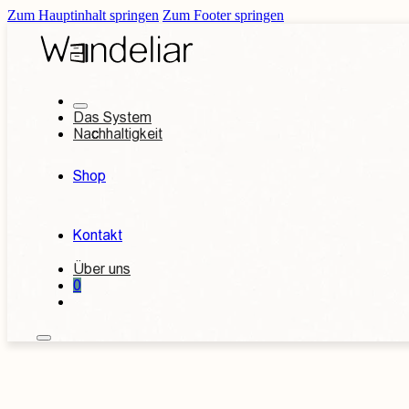
Zum Hauptinhalt springen
Zum Footer springen
Das System
Nachhaltigkeit
Shop
Kontakt
Über uns
0
Kontakt aufnehmen
Individuelles An
Betten
Garderoben
n
etten
180 x 200 cm Betten
220cm - extralange Bett
außergwöhliche Design