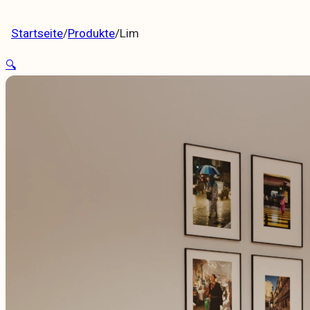
wöhnliche Designs
Startseite
/
Produkte
/
Lim
🔍