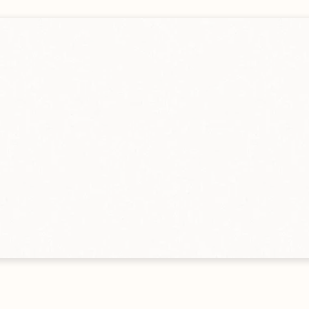
gebot
en
Alle Größen ansehen
s