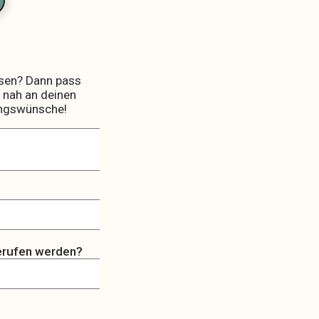
sen? Dann pass
 nah an deinen
ungswünsche!
erufen werden?