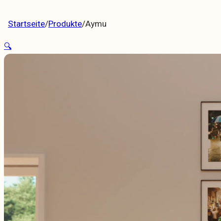
wöhnliche Designs
Startseite
/
Produkte
/
Aymu
🔍