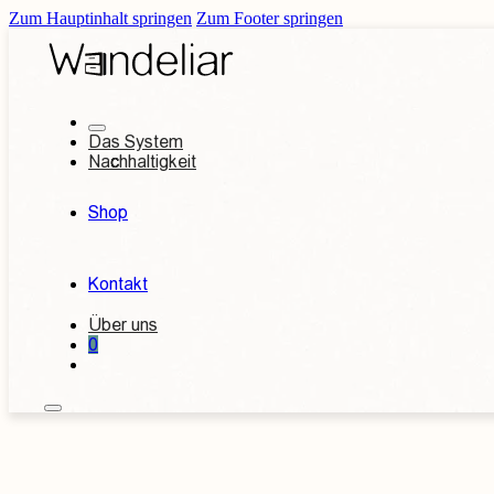
Zum Hauptinhalt springen
Zum Footer springen
Das System
Nachhaltigkeit
Shop
Kontakt
Über uns
0
Kontakt aufnehmen
Individuelles An
Betten
Garderoben
n
etten
180 x 200 cm Betten
220cm - extralange Bett
außergwöhliche Design