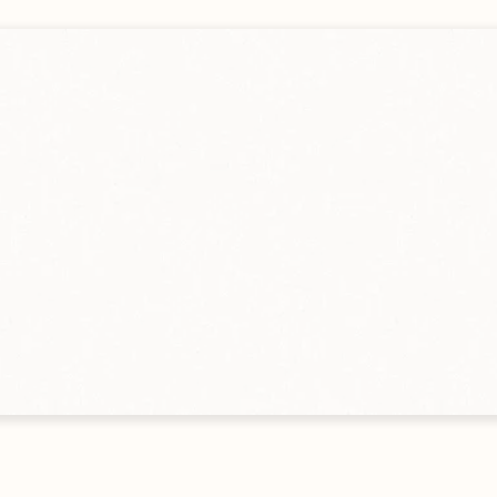
gebot
en
Alle Größen ansehen
s