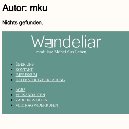
Autor:
mku
Betten
220cm - extralange Betten
Alle Größen ansehen
Nichts gefunden.
ÜBER UNS
KONTAKT
IMPRESSUM
DATENSCHUTZERKLÄRUNG
AGBS
VERSANDARTEN
ZAHLUNGSARTEN
VERTRAG WIDERRUFEN