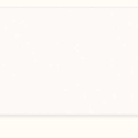
gebot
en
Alle Größen ansehen
s