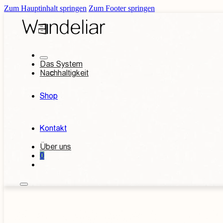
Zum Hauptinhalt springen
Zum Footer springen
Das System
Nachhaltigkeit
Shop
Kontakt
Über uns
0
Kontakt aufnehmen
Individuelles An
Betten
Garderoben
n
etten
180 x 200 cm Betten
220cm - extralange Bett
außergwöhliche Design