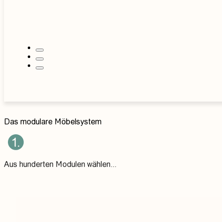
einfach individualisieren, dank modularem
System
Das modulare Möbelsystem
Aus hunderten Modulen wählen...