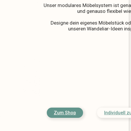
Unser modulares Möbelsystem ist gena
und genauso flexibel wie
Designe dein eigenes Möbelstück ode
unseren Wandeliar-Ideen insp
Zum Shop
Individuell