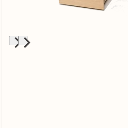
die Freiheit dich zu wandeln, ohne
Kompromisse einzugehen
einfach individualisieren, dank modularem
System
leicht zu reparieren, Ersatzteile dauerhaft
verfügbar