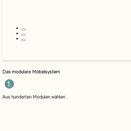
einfach individualisieren, dank modularem
System
Das modulare Möbelsystem
Aus hunderten Modulen wählen...