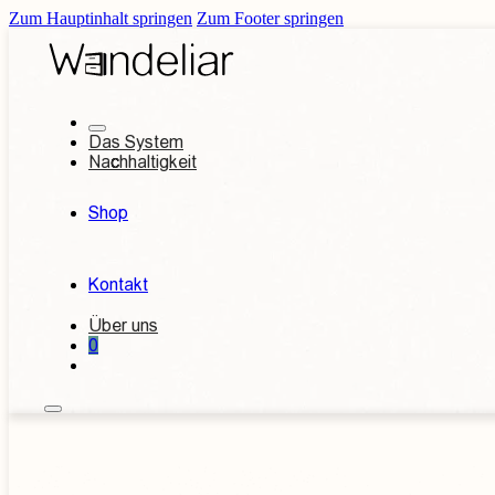
Zum Hauptinhalt springen
Zum Footer springen
Das System
Nachhaltigkeit
Shop
Kontakt
Über uns
0
Kontakt aufnehmen
Individuelles An
Betten
Garderoben
n
etten
180 x 200 cm Betten
220cm - extralange Bett
außergwöhliche Design