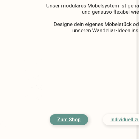
Unser modulares Möbelsystem ist gena
und genauso flexibel wie
Designe dein eigenes Möbelstück ode
unseren Wandeliar-Ideen insp
Zum Shop
Individuell