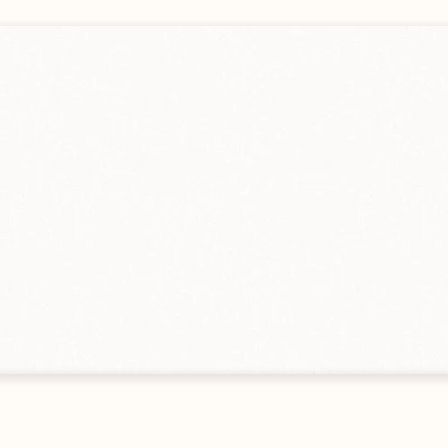
gebot
en
Alle Größen ansehen
s