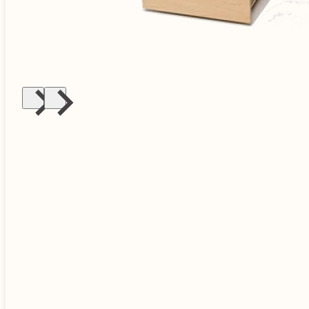
die Freiheit dich zu wandeln, ohne
Kompromisse einzugehen
einfach individualisieren, dank modularem
System
leicht zu reparieren, Ersatzteile dauerhaft
verfügbar